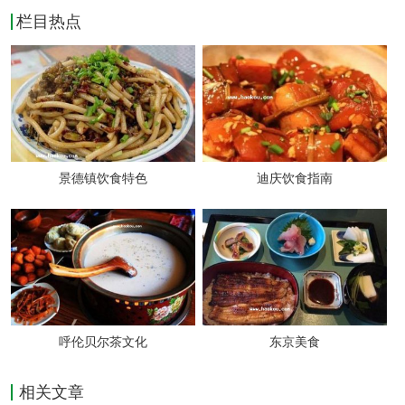
鱼菜。而这种鱼，若用湖北传统擅长的烹调方
栏目热点
式——蒸来烹调的话，则鲜美淡雅的风味尤其
突出，湖北自先秦以来，出产大量的竹木牙角
器，直到现在，湖北很多高档餐厅，依然用楚
风浓郁的漆器作为食器，甚至饪食器里面也用
景德镇饮食特色
迪庆饮食指南
竹器.
内容来自ysgegenfen
比如常见的竹筒蒸菜就是如此，武汉名菜众
多，其中以武昌鱼为主料的菜就有清蒸武昌
呼伦贝尔茶文化
东京美食
鱼、花酿武昌鱼、蝴蝶武昌鱼、茅台武昌鱼、
鸡粥奶油武昌鱼、红烧武昌鱼、杨梅武昌鱼、
相关文章