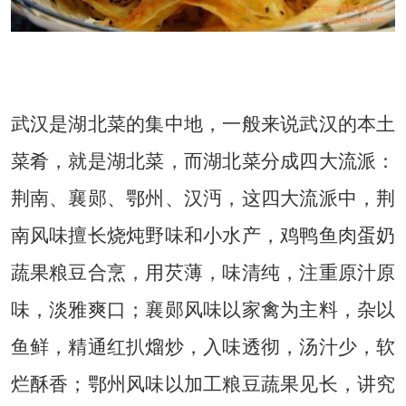
ysgegenfen.com
武汉是湖北菜的集中地，一般来说武汉的本土
菜肴，就是湖北菜，而湖北菜分成四大流派：
荆南、襄郧、鄂州、汉沔，这四大流派中，荆
南风味擅长烧炖野味和小水产，鸡鸭鱼肉蛋奶
蔬果粮豆合烹，用芡薄，味清纯，注重原汁原
味，淡雅爽口；襄郧风味以家禽为主料，杂以
鱼鲜，精通红扒熘炒，入味透彻，汤汁少，软
烂酥香；鄂州风味以加工粮豆蔬果见长，讲究