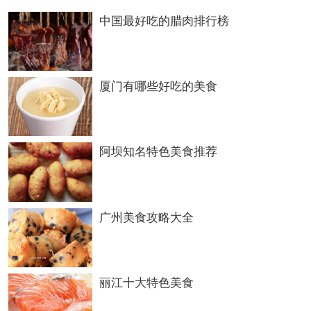
白雪腊梅武昌鱼等，其中杨梅武昌鱼，更是鲜
中国最好吃的腊肉排行榜
明的继承了楚地饮食的传统“以盐梅醯醢烹鱼
肉”这是我作为一个文科出身的厨师，
葛根粉
厦门有哪些好吃的美食
的作用
，认为武汉饮食文化最可贵之处。
阿坝知名特色美食推荐
武汉除了这些名菜以外，还有众多名点，比如
三鲜豆皮，热干面等等,至于武汉菜的待客礼
节，我所知道的就是武汉人待客一般都会做一
广州美食攻略大全
道排骨汤，如果没有这个则被认为是失礼，而
且做排骨汤的时候，往往加入湖北特产的莲
丽江十大特色美食
藕，这个菜一般是中秋前后吃，不到时候则口