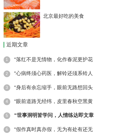
感不对.
北京最好吃的美食
本文标签：
近期文章
“落红不是无情物，化作春泥更护花
1
“心病终须心药医，解铃还须系铃人
2
“身后有余忘缩手，眼前无路想回头
3
“眼前道路无经纬，皮里春秋空黑黄
4
“世事洞明皆学问，人情练达即文章
5
“假作真时真亦假，无为有处有还无
6