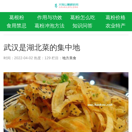
葛根粉
作用与功效
葛粉怎么吃
葛粉价格
食用禁忌
葛粉冲泡方法
知识问答
农业特产
武汉是湖北菜的集中地
时间：2022-04-02 热度：
129 栏目：
地方美食