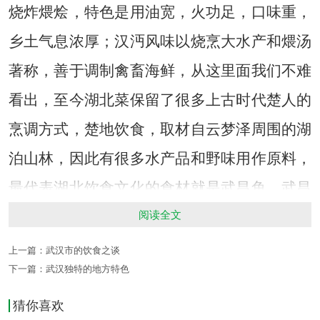
烧炸煨烩，特色是用油宽，火功足，口味重，
乡土气息浓厚；汉沔风味以烧烹大水产和煨汤
著称，善于调制禽畜海鲜，从这里面我们不难
看出，至今湖北菜保留了很多上古时代楚人的
烹调方式，楚地饮食，取材自云梦泽周围的湖
泊山林，因此有很多水产品和野味用作原料，
最代表湖北饮食文化的食材就是武昌鱼，武昌
阅读全文
鱼属鳊鱼的一种，又名团头鲂。
上一篇：
武汉市的饮食之谈
下一篇：
武汉独特的地方特色
体形呈扁平状，重一市斤左右或二三市斤，肉
质嫩白，含丰富的蛋白质和脂肪。属名贵淡水
猜你喜欢