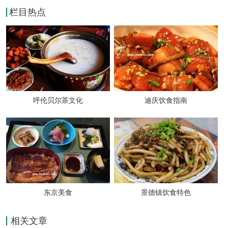
栏目热点
福从里来，向外福朝外流。
给老人或贵客添茶的时候，要把茶碗接过来再
呼伦贝尔茶文化
迪庆饮食指南
添茶，不能让客人把碗拿在手里，由主人来添
茶。新熬的茶在未喝之前，不管什么时候，都
要首先向天帝、山水土地、火神等分别作为德
额吉泼洒，之后才能开始倒茶。每次倒茶，都
要按照年龄的大小，从长者开始依次敬茶。茶
东京美食
景德镇饮食特色
喝到半碗以后，就要给客人添茶。
相关文章