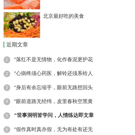
出的川字青砖茶质量最好，已有百年历史。砖
茶在熬的时候，可以单熬或加入其他佐料，主
北京最好吃的美食
要有以下几种。
近期文章
奶茶
“落红不是无情物，化作春泥更护花
1
“心病终须心药医，解铃还须系铃人
2
茶烧开以后，放上奶于．再烧开以后，很快灌
“身后有余忘缩手，眼前无路想回头
3
到茶壶里。如果动作慢了，茶的颜色就会由白
“眼前道路无经纬，皮里春秋空黑黄
变青。
4
“世事洞明皆学问，人情练达即文章
5
面茶
“假作真时真亦假，无为有处有还无
6