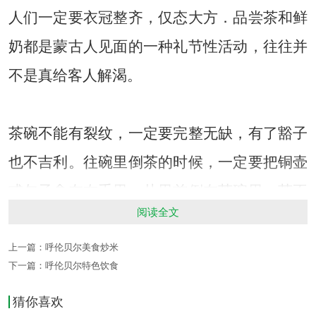
人们一定要衣冠整齐，仅态大方．品尝茶和鲜
奶都是蒙古人见面的一种礼节性活动，往往并
不是真给客人解渴。
茶碗不能有裂纹，一定要完整无缺，有了豁子
也不吉利。往碗里倒茶的时候，一定要把铜壶
或勺子拿在右手里，从里首倒在茶碗里。茶不
阅读全文
可倒得太满，也不能只倒一半。用手献茶的时
候，手指不能蘸进茶里．可以多少晃荡一下，
上一篇：
呼伦贝尔美食炒米
下一篇：
呼伦贝尔特色饮食
但不能把茶撒出来。倒茶的时候，壹嘴或勺头
猜你喜欢
要向北向里，不能向南(朝门)向外，因为向里