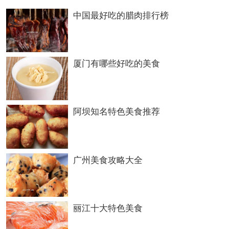
中国最好吃的腊肉排行榜
锡林郭勒等地，主人先给客人敬一碗茶铲然后
把茶壶放到客人面前，让客人随意自倒自饮。
厦门有哪些好吃的美食
但是第一碗茶一定要敬。。客人喝完茶以后，
其中一个最长者要端着茶碗，说唱《茶的祝
词》。主人和其他客人要一起接着长者的尾音
阿坝知名特色美食推荐
说道：“扎，愿祝福应验”。把碗里的茶喝完，
把勺子从锅里拿出来，就可以上路了。
广州美食攻略大全
目前内蒙古西部区的牧民以喝砖茶为主，东部
丽江十大特色美食
区的牧民以喝红茶为主。砖茶以湖北省赵李庄