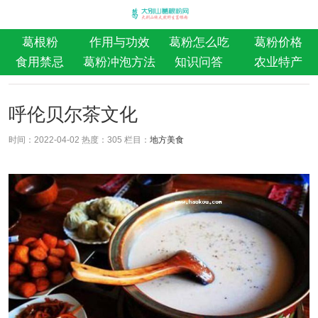
葛根粉
作用与功效
葛粉怎么吃
葛粉价格
食用禁忌
葛粉冲泡方法
知识问答
农业特产
呼伦贝尔茶文化
时间：2022-04-02 热度：
305 栏目：
地方美食