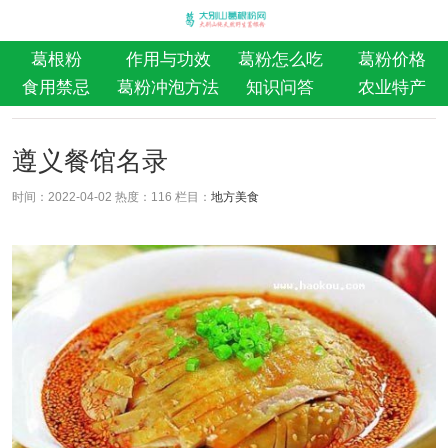
葛根粉
作用与功效
葛粉怎么吃
葛粉价格
食用禁忌
葛粉冲泡方法
知识问答
农业特产
遵义餐馆名录
时间：2022-04-02 热度：
116 栏目：
地方美食