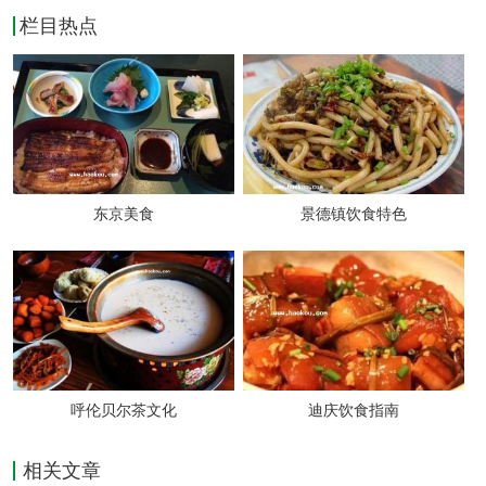
栏目热点
遵义市兴何记酒楼
地址：香港路１１号
桐梓县园林大酒店
东京美食
景德镇饮食特色
地址：娄山关镇夜郎街新电影院旁
遵义鑫港餐饮有限责任公司
地址：中华路（润丰市场内）
呼伦贝尔茶文化
迪庆饮食指南
遵义市云天饮食服务有限公司
相关文章