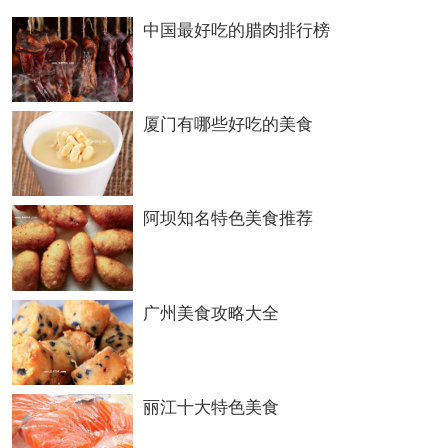
地址：碧云路４８号
中国最好吃的腊肉排行榜
遵义静和园饮食服务有限责任公司
厦门有哪些好吃的美食
地址：凤凰路４８号
阿坝知名特色美食推荐
遵义瑞兴美食城有限公司
地址：瑞安花园内
本文由大别山野生葛根粉
网（www.ysgegenfen.com）整理
广州美食攻略大全
道真自治县国税酒店
丽江十大特色美食
地址：玉溪镇民族路二支路