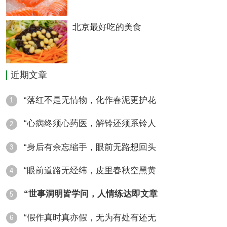
北京最好吃的美食
遵义市天天渔港食府城
地址：香港路泰丰楼
近期文章
天义实业公司天义大酒家
“落红不是无情物，化作春泥更护花
1
地址：天义厂门前
“心病终须心药医，解铃还须系铃人
2
“身后有余忘缩手，眼前无路想回头
3
遵义家佳乐美食城
“眼前道路无经纬，皮里春秋空黑黄
4
地址：公园路口
“世事洞明皆学问，人情练达即文章
5
“假作真时真亦假，无为有处有还无
遵义市红花岗区华利酒家
6