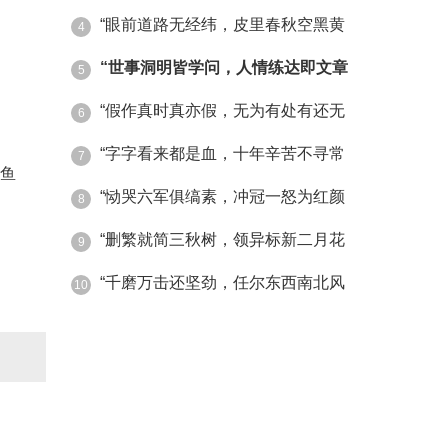
“眼前道路无经纬，皮里春秋空黑黄
4
“世事洞明皆学问，人情练达即文章
5
“假作真时真亦假，无为有处有还无
6
“字字看来都是血，十年辛苦不寻常
7
椒鱼
“恸哭六军俱缟素，冲冠一怒为红颜
8
“删繁就简三秋树，领异标新二月花
9
“千磨万击还坚劲，任尔东西南北风
10