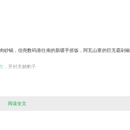
牛肉砂锅，信尧数码港往南的新疆手抓饭，阿瓦山寨的巨无霸剁
吃
，开封关躺豹子
阅读全文