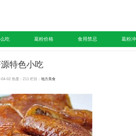
么吃
葛粉价格
食用禁忌
葛粉冲
济源特色小吃
-04-02 热度：
211 栏目：
地方美食