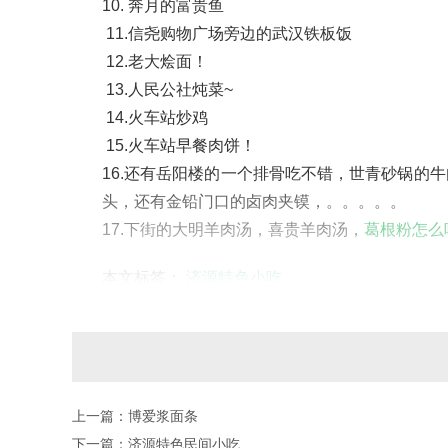
10. 奔月的富贵鱼
11.信尧购物广场旁边的武汉铁板饭
12.老大烩面！
13.人民公社炖菜~
14.火车站炒鸡
15.火车站早餐肉饼！
16.还有岳阳楼的一个排骨吃不错，世青砂锅的
头，还有金铅门口的卤肉夹镆，。。。。。
17.下街的大明羊肉汤，喜贵羊肉汤，
葛根粉怎么
本文标签：
济源特色小吃
上一篇：
博爱浆面条
下一篇：
济源特色民间小吃