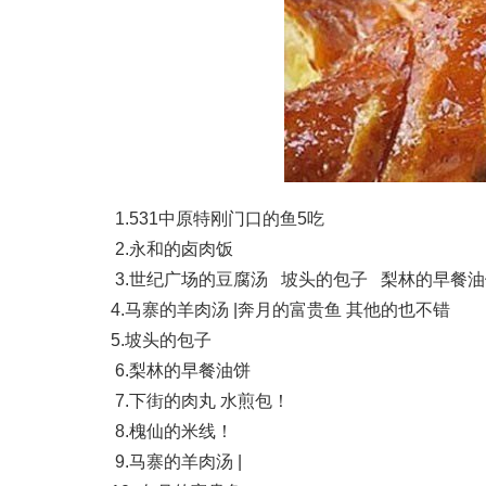
1.531中原特刚门口的鱼5吃
2.永和的卤肉饭
3.世纪广场的豆腐汤 坡头的包子 梨林的早餐
4.马寨的羊肉汤 |奔月的富贵鱼 其他的也不错
5.坡头的包子
6.梨林的早餐油饼
7.下街的肉丸 水煎包！
8.槐仙的米线！
9.马寨的羊肉汤 |