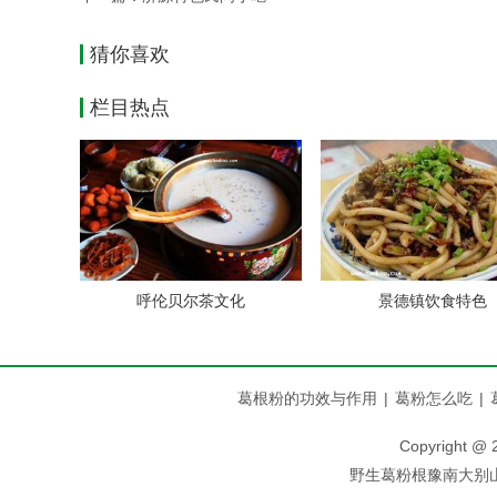
猜你喜欢
栏目热点
呼伦贝尔茶文化
景德镇饮食特色
葛根粉的功效与作用
|
葛粉怎么吃
|
Copyright
野生葛粉根豫南大别山