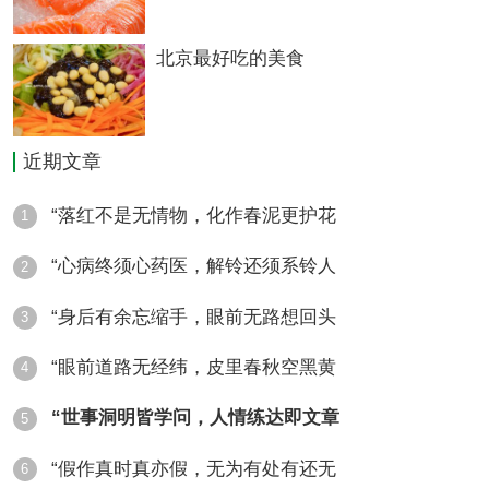
北京最好吃的美食
近期文章
“落红不是无情物，化作春泥更护花
1
“心病终须心药医，解铃还须系铃人
2
“身后有余忘缩手，眼前无路想回头
3
“眼前道路无经纬，皮里春秋空黑黄
4
“世事洞明皆学问，人情练达即文章
5
“假作真时真亦假，无为有处有还无
6