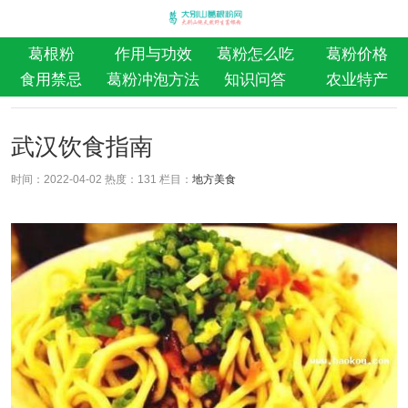
葛根粉
作用与功效
葛粉怎么吃
葛粉价格
食用禁忌
葛粉冲泡方法
知识问答
农业特产
武汉饮食指南
时间：2022-04-02 热度：
131 栏目：
地方美食