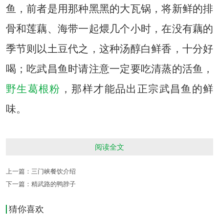
鱼，前者是用那种黑黑的大瓦锅，将新鲜的排
骨和莲藕、海带一起煨几个小时，在没有藕的
季节则以土豆代之，这种汤醇白鲜香，十分好
喝；吃武昌鱼时请注意一定要吃清蒸的活鱼，
野生葛根粉
，那样才能品出正宗武昌鱼的鲜
味。
阅读全文
提示：武昌区的彭刘杨路（离黄鹤楼很近）上
的武昌酒楼以烹制武昌鱼著称，可以去尝一
上一篇：
三门峡餐饮介绍
下一篇：
精武路的鸭脖子
尝。
猜你喜欢
本文标签：
武汉饮食指南