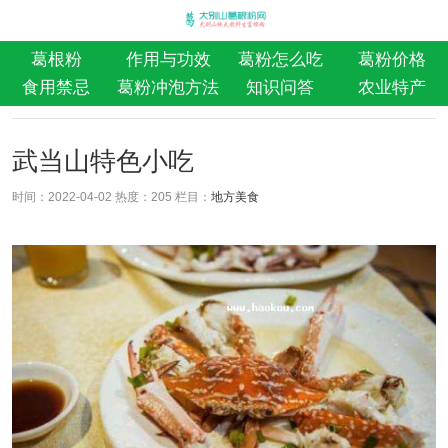
葛根粉
作用与功效
葛粉怎么吃
葛粉价格
食用禁忌
葛粉冲泡方法
知识问答
农业特产
武当山特色小吃
时间：2022-04-02 热度：
205 栏目：
地方美食