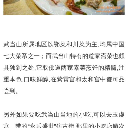
内容来自ysgegenfen
武当山所属地区以鄂菜和川菜为主,均属中国
七大菜系之一；而武当山特有的道家斋菜也颇
具独到之处,它取佛道两家素菜烹饪的精髓,注
重本色,口味鲜醇,在紫霄宫和太和宫中都可品
尝到。
另外如果要吃武当山当地的小吃,可以去玉虚
宫一带的“永乐盛世”仿古街,那里的小吃店鳞次