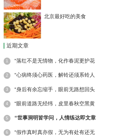
武昌鱼又名团头鲂,原产于鄂州的梁子湖,它肉
北京最好吃的美食
质细嫩、脂肪丰富,可用多种方法烹制成多种
菜肴,其中以清蒸为最佳。清蒸武昌鱼一般选
近期文章
用1千克左右一条的武昌鱼,辅以火腿、冬菇、
“落红不是无情物，化作春泥更护花
1
冬笋和鸡汤等。清蒸以后,再在鱼身缀上红、
“心病终须心药医，解铃还须系铃人
2
黄、绿各色菜,看上去色彩缤纷,举筷品尝,肥美
细嫩,汤头辣香,鲜美无比。
“身后有余忘缩手，眼前无路想回头
3
“眼前道路无经纬，皮里春秋空黑黄
4
“世事洞明皆学问，人情练达即文章
5
“假作真时真亦假，无为有处有还无
小桃园煨汤的主要品种有瓦罐鸡汤、八卦汤、
6