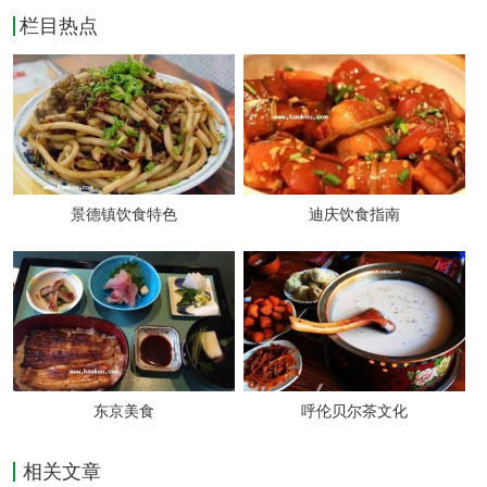
栏目热点
肉糕三菜合一而得名。鱼丸系选用鱼肉剁茸,
以蛋清、葱白、姜沫、猪油作调料汆制；肉丸
系选用猪腿夹肉剁碎,配以鱼茸和调味料,酥炸
而成；肉糕原料为肉丸,系蒸制而成。鱼丸滑
景德镇饮食特色
迪庆饮食指南
嫩,肉丸酥泡,肉糕软柔,滋味各异,可以单烧,也
可以将其中的任何两种、三种合烧。此一菜多
味,鱼有肉味、肉渗鱼香,真是别有风味。
ysgegenfen.com
东京美食
呼伦贝尔茶文化
沔阳三蒸即粉蒸肉、蒸珍珠丸子、蒸白丸。三
相关文章
蒸具有用芡薄、味精纯、善于保持原味的特