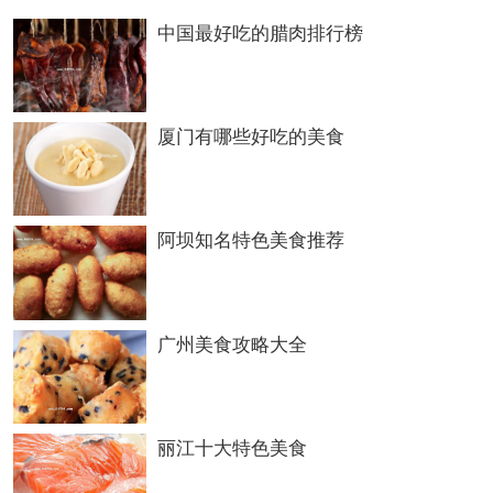
中国最好吃的腊肉排行榜
色。其中尤以蒸珍珠丸子见长。制法：以肥瘦
配搭相当的猪肉和鱼肉作主料,剁成茸,拌上鸡
蛋液、配齐胡椒粉、姜末等多种佐料,与湿浓
厦门有哪些好吃的美食
粉调匀,挤成直径五分大小的肉丸,放入筛内滚
粘糯米后,装进笼屉,在沸水锅上蒸熟。熟后糯
阿坝知名特色美食推荐
米色泽晶莹,洁白透明,犹如粒粒珍珠,肉丸软糯,
味道鲜美。粉蒸肉以肉作主料,用旺火猛蒸。
广州美食攻略大全
特点：肉质柔嫩、肥而不腻。蒸白丸以瘦猪腿
肉和鱼肉为主料,更讲究火候。特点为色泽乳
丽江十大特色美食
黄、白丸软嫩,油润松泡,滋味纯美。