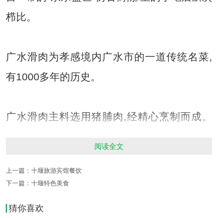
栉比。
广水滑肉为孝感境内广水市的一道传统名菜,
有1000多年的历史。
广水滑肉主料选用猪脯肉,经精心烹制而成。
其质嫩味鲜,入口滑润,油而不腻。
阅读全文
上一篇：
十堰旅游宾馆餐饮
黄陂三合为黄陂县的传统佳肴,至今已有数百
下一篇：
十堰特色美食
年的历史。它以一菜多样、风味各异而广泛流
猜你喜欢
传。当地人称之为三鲜。三合以鱼丸、肉丸、