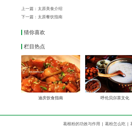
价格非常便宜,10元一盘!!!最成功的一次是6人吃了
上一篇：
太原美食介绍
下一篇：
太原餐饮指南
在桃南省消防总队南边的巷子里有一家河源小拉
常忙，中午12点以后就没有座位了。
猜你喜欢
栏目热点
说烧烤,讲正宗,品口味,我推荐亲贤北街(水总对
外语.正宗的一撕烂风味。还超便宜。
比迎泽分局的烧烤村落，体育馆的都不知道好多
坝陵桥的串串香确实没的说，
野生葛根粉
，以
了，现在开到了坝陵桥4中门口，很不错，对面
迪庆饮食指南
呼伦贝尔茶文化
半坡东街的贾记面皮也相当不错，值得一试
西羊市澡堂里有一家餐厅，门面很小，要走进澡堂
葛根粉的功效与作用
|
葛粉怎么吃
|
菜