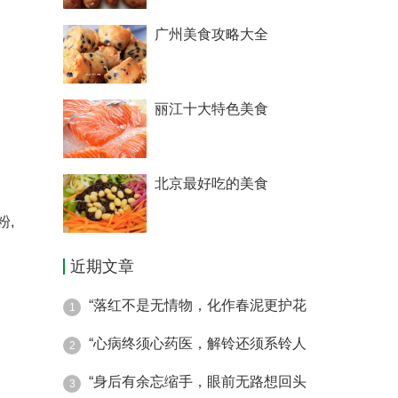
广州美食攻略大全
丽江十大特色美食
北京最好吃的美食
粉,
近期文章
“落红不是无情物，化作春泥更护花
1
“心病终须心药医，解铃还须系铃人
2
“身后有余忘缩手，眼前无路想回头
3