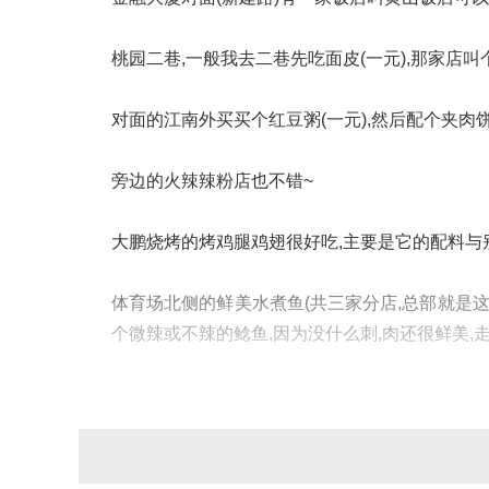
桃园二巷,一般我去二巷先吃面皮(一元),那家店叫
对面的江南外买买个红豆粥(一元),然后配个夹肉饼
旁边的火辣辣粉店也不错~
大鹏烧烤的烤鸡腿鸡翅很好吃,主要是它的配料与
体育场北侧的鲜美水煮鱼(共三家分店,总部就是这
个微辣或不辣的鲶鱼,因为没什么刺,肉还很鲜美
大南门,起凤街口,有一家温州抄米粉的店,里面的
甚至有一次吃光了花蛤吃白蛤,全吃完了吃白菜!!!