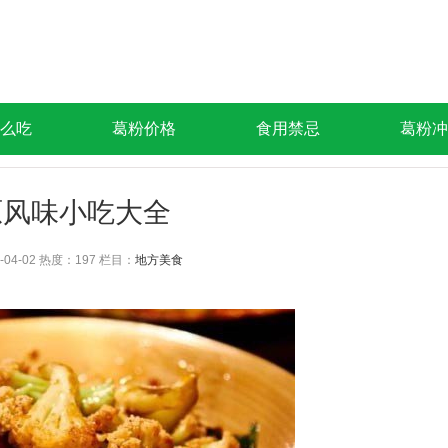
么吃
葛粉价格
食用禁忌
葛粉冲
原风味小吃大全
-04-02 热度：
197 栏目：
地方美食