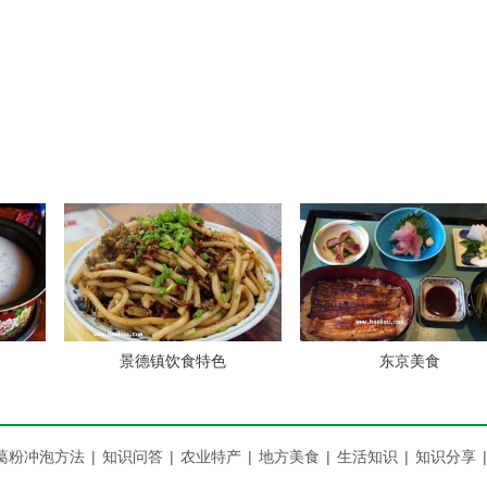
10盘花蛤!
面馆,尝尝人家的卤猪手、鸡脖、溜肥肠、对了，那里的工作人
面,高管局旁边)有家绝正的新疆饭店.那里的店小二到掌柜的说的
少倍了
前火暴程度不亚于唐都刚开张的时候，人头攒动，后来整改，都
也有一家，味道差远了
景德镇饮食特色
东京美食
才看的见，天天爆满，没去过的很有必要去一次，[泡椒螺肉]
葛粉冲泡方法
|
知识问答
|
农业特产
|
地方美食
|
生活知识
|
知识分享
|