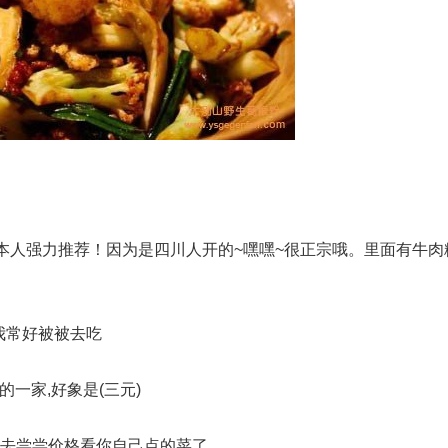
（www.ysgegenfen.com）整理
本人强力推荐！因为是四川人开的~嘿嘿~很正宗哦。里面有牛肉
我常好被被去吃
一家,好象是(三元)
以去尝尝价格看你自己点的菜了