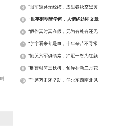
“眼前道路无经纬，皮里春秋空黑黄
4
“世事洞明皆学问，人情练达即文章
5
“假作真时真亦假，无为有处有还无
6
“字字看来都是血，十年辛苦不寻常
7
“恸哭六军俱缟素，冲冠一怒为红颜
8
“删繁就简三秋树，领异标新二月花
9
就叫
“千磨万击还坚劲，任尔东西南北风
10