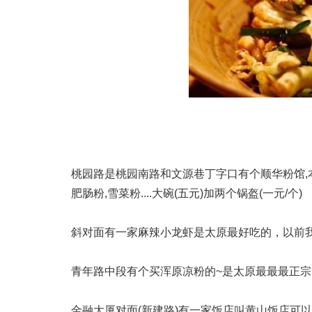
本文由大别山野生葛根粉网
葛根粉管理系统
桃园路是桃园南路和文源巷丁字口有个顺华粉馆,
肥肠粉,雪菜粉....大碗(五元)加两个锅盔(一元/个)
斜对面有一家麻辣小龙虾是太原最好吃的，以前
青年路中段有个买浑原凉粉的~是太原最最最正宗的
金融大厦对面(新建路)有一家饭店叫黄山饭店可