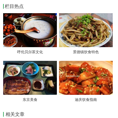
栏目热点
电话: 0352-2033222
推荐：大同面食
怀仁羊杂手擀面
地址: 东关市妇产医院对面
呼伦贝尔茶文化
景德镇饮食特色
推荐：羊杂手擀面
兔头一条街
地址: 帅府街（一条街）
东京美食
迪庆饮食指南
推荐：兔头、烧烤、凉菜、主食等
相关文章