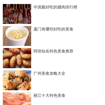
小媳妇凉粉
中国最好吃的腊肉排行榜
地址: 御河南路(汾酒专卖店旁)
推荐：凉粉
厦门有哪些好吃的美食
孙记包子铺
阿坝知名特色美食推荐
地址: 新建北路
推荐：包子、羊杂
copyright ysgegenfen
广州美食攻略大全
，
葛根粉
本文标签：
大同小吃餐馆
丽江十大特色美食