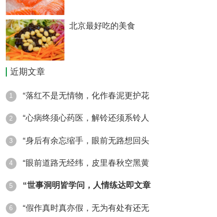
北京最好吃的美食
近期文章
“落红不是无情物，化作春泥更护花
1
“心病终须心药医，解铃还须系铃人
2
“身后有余忘缩手，眼前无路想回头
3
“眼前道路无经纬，皮里春秋空黑黄
4
“世事洞明皆学问，人情练达即文章
5
“假作真时真亦假，无为有处有还无
6