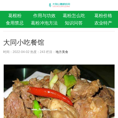
葛根粉
作用与功效
葛粉怎么吃
葛粉价格
食用禁忌
葛粉冲泡方法
知识问答
农业特产
大同小吃餐馆
时间：2022-04-02 热度：
243 栏目：
地方美食