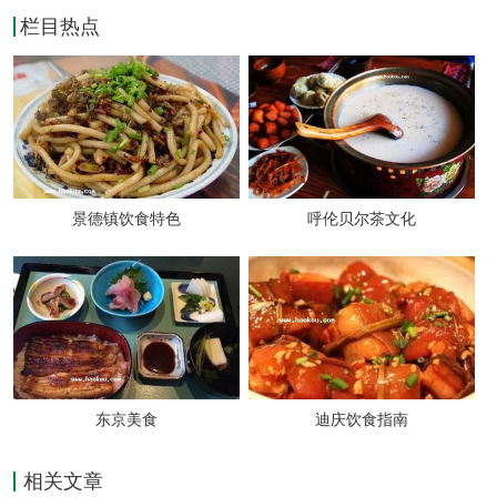
栏目热点
荣的商业金融的文化中心，有日升昌、蔚丰厚
等二十二家票号柱撑，有着“汇通天下”之说，
因此平遥的饮食文化也跟着有很大的发展。在
传统宴席方面，有“四四”、“八八”、“四盘火
锅”、“八八一领二”、“九碗九碟”、“十大
景德镇饮食特色
呼伦贝尔茶文化
碗”和“十二棋”等。在饮食的名品方面，有“平
遥牛肉”、“平遥碗脱子”、“曹家熏肘”、“长山
药”、“叫花子鸡”、“水煎包”、“澄沙油糕”、“黄
酒、牛腰腰”和“白酒”等。就以慈禧太后1900
东京美食
迪庆饮食指南
年西巡路经平遥时知县迎驾为例，仅一桌丰盛
相关文章
的宴席，就上了三十多道地方名优佳肴，其中