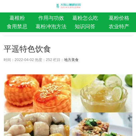
葛根粉
作用与功效
葛粉怎么吃
葛粉价格
食用禁忌
葛粉冲泡方法
知识问答
农业特产
平遥特色饮食
时间：2022-04-02 热度：
252 栏目：
地方美食