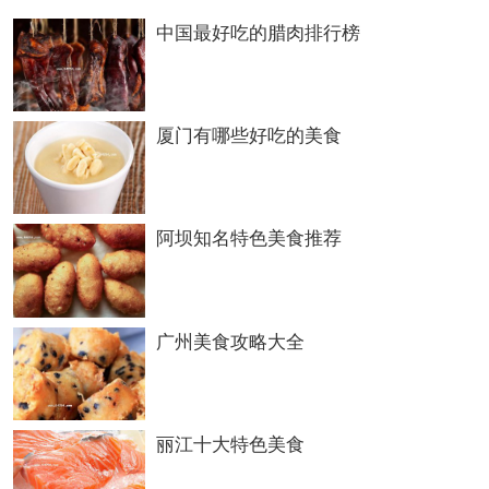
中国最好吃的腊肉排行榜
就有平遥牛肉、熏肘和长山药等地方特产。从
面食上讲，可以说“一面做百样吃”，“一面百
味”，“调汤百汤百味”，粗粮细做，细粮精做，
厦门有哪些好吃的美食
百吃不厌。有蒸、烤、炸、煮等40多种烹调方
法，厨师技艺高超。从菜肴方面看，经挖掘、
阿坝知名特色美食推荐
搜集、整理、推出撰写的菜肴就有六百余种，
并有百菜百味地方风味之说，色香味形的美味
广州美食攻略大全
佳肴，食后感人至深。可见平遥的饮食文化丰
富多彩，是平遥古城一大“资源”，是平遥古城
文化的一个重要组成部分。
葛根粉管理系统
丽江十大特色美食