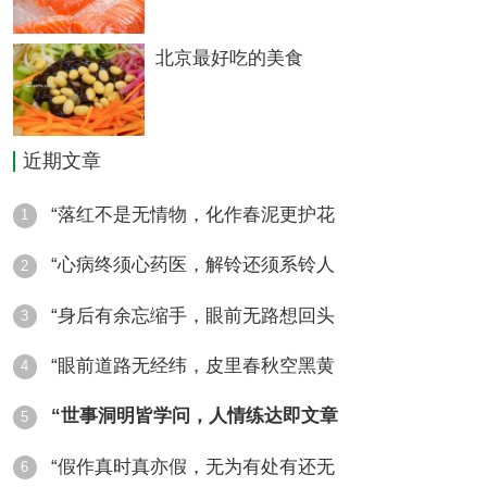
特色小吃：
北京最好吃的美食
莜面烤佬佬
近期文章
“落红不是无情物，化作春泥更护花
1
油糕
“心病终须心药医，解铃还须系铃人
2
水煎包
“身后有余忘缩手，眼前无路想回头
3
“眼前道路无经纬，皮里春秋空黑黄
4
山药丸则
“世事洞明皆学问，人情练达即文章
5
“假作真时真亦假，无为有处有还无
6