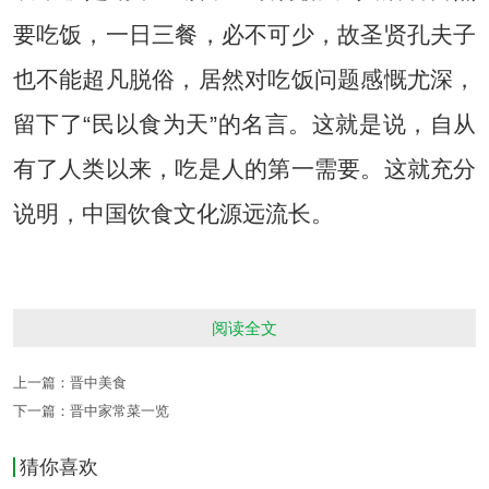
要吃饭，一日三餐，必不可少，故圣贤孔夫子
也不能超凡脱俗，居然对吃饭问题感慨尤深，
留下了“民以食为天”的名言。这就是说，自从
有了人类以来，吃是人的第一需要。这就充分
说明，中国饮食文化源远流长。
平遥古城，地处黄河中下游的晋中盆地，商业
阅读全文
发达，人口密集，是中国汉民族的发祥之地。
上一篇：
晋中美食
历史悠久的饮食文化，伴随着平遥人民生活的
下一篇：
晋中家常菜一览
饮食文化丰富多彩，特别是到了清代中叶，随
猜你喜欢
着商业文化的进一步流通发展，平遥成为最繁