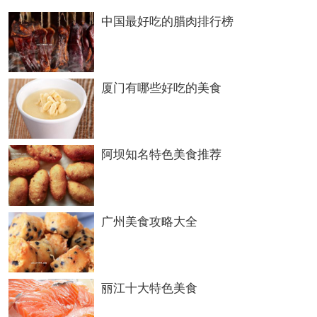
电话：0415-3179999
葛根粉管理系统
中国最好吃的腊肉排行榜
黄海渔村
地址：开发区L区63号
厦门有哪些好吃的美食
电话：0415-3131888
元宝区
嘉豪商务酒店
阿坝知名特色美食推荐
地址：锦山大街87-2号
电话：0415-2878888
广州美食攻略大全
推荐菜：日式三文鱼刺身
鲜海居
丽江十大特色美食
地址：大明小区1号楼