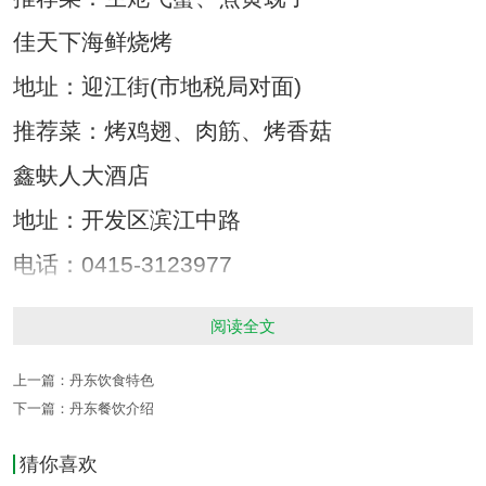
佳天下海鲜烧烤
地址：迎江街(市地税局对面)
推荐菜：烤鸡翅、肉筋、烤香菇
鑫蚨人大酒店
地址：开发区滨江中路
电话：0415-3123977
推荐菜：酸菜锅、鸡肉熟炖蘑菇、葱油饼
阅读全文
国润宾馆中餐厅
上一篇：
丹东饮食特色
地址：开发区滨江中路139号
下一篇：
丹东餐饮介绍
电话：0415-3177355
猜你喜欢