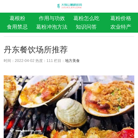
葛根粉
作用与功效
葛粉怎么吃
葛粉价格
食用禁忌
葛粉冲泡方法
知识问答
农业特产
丹东餐饮场所推荐
时间：2022-04-02 热度：
111 栏目：
地方美食