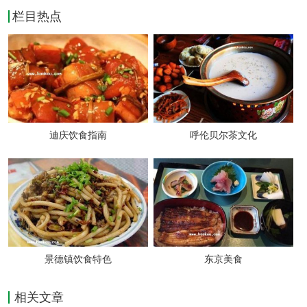
阿里水乡酒店
栏目热点
地址：青年大街青少年宫院内
电话：0415-31214440415-3120211
七月酒吧
地址：丹东市沿江开发区
迪庆饮食指南
呼伦贝尔茶文化
电话：0415-3122277
日月潭
地址：沿江开发区A区
电话：0415-3145678
百乐城
景德镇饮食特色
东京美食
地址：开发区P区C座102
相关文章