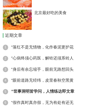
电话：0415-2165763
推荐菜：蒸飞蟹、黄蚬子
北京最好吃的美食
胖姐烧烤城
地址：元宝区县前街30-5号
近期文章
推荐菜：黄蚬子、密制牛肉
“落红不是无情物，化作春泥更护花
1
欧罗巴休闲西餐厅
“心病终须心药医，解铃还须系铃人
2
地址：七经街
“身后有余忘缩手，眼前无路想回头
推荐菜：珍珠奶茶、热牛奶巧克力
3
老西安汤包店
“眼前道路无经纬，皮里春秋空黑黄
4
地址：元宝新村26号楼
“世事洞明皆学问，人情练达即文章
5
电话：0415-2828000
“假作真时真亦假，无为有处有还无
6