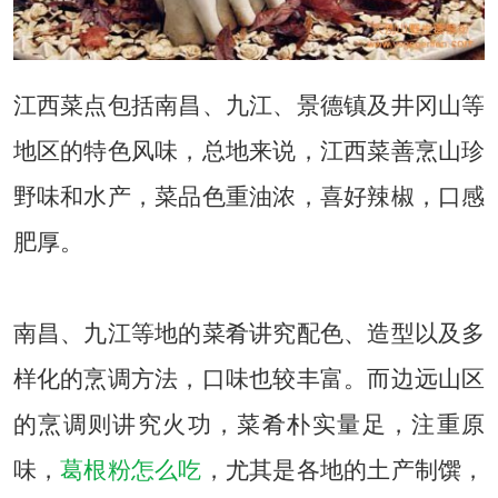
江西菜点包括南昌、九江、景德镇及井冈山等
地区的特色风味，总地来说，江西菜善烹山珍
野味和水产，菜品色重油浓，喜好辣椒，口感
肥厚。
南昌、九江等地的菜肴讲究配色、造型以及多
样化的烹调方法，口味也较丰富。而边远山区
的烹调则讲究火功，菜肴朴实量足，注重原
味，
葛根粉怎么吃
，尤其是各地的土产制馔，