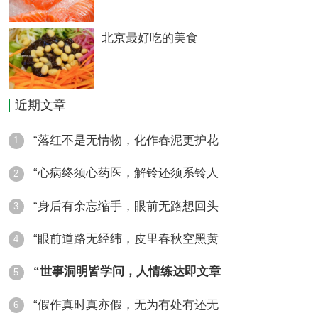
北京最好吃的美食
近期文章
“落红不是无情物，化作春泥更护花
1
“心病终须心药医，解铃还须系铃人
2
“身后有余忘缩手，眼前无路想回头
3
“眼前道路无经纬，皮里春秋空黑黄
4
“世事洞明皆学问，人情练达即文章
5
“假作真时真亦假，无为有处有还无
6