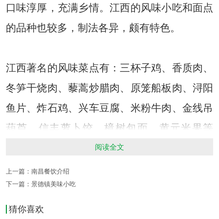
口味淳厚，充满乡情。江西的风味小吃和面点
的品种也较多，制法各异，颇有特色。
江西著名的风味菜点有：三杯子鸡、香质肉、
冬笋干烧肉、藜蒿炒腊肉、原笼船板肉、浔阳
鱼片、炸石鸡、兴车豆腐、米粉牛肉、金线吊
葫芦、信丰萝卜饺、樟树包面、黄元米果等
等。
阅读全文
上一篇：
南昌餐饮介绍
本文标签：
下一篇：
景德镇美味小吃
猜你喜欢