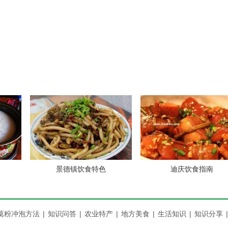
肉，鹅肠火锅，黄辣丁火锅，鱼头火锅，跳跳鱼火锅。
景德镇饮食特色
迪庆饮食指南
渔港，天天渔港
葛粉冲泡方法
|
知识问答
|
农业特产
|
地方美食
|
生活知识
|
知识分享
|