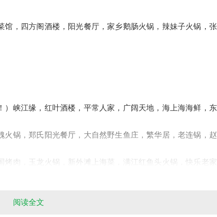
菜馆，四方阁酒楼，阳光餐厅，家乡鹅肠火锅，辣妹子火锅，张
！）峡江缘，红叶酒楼，平常人家，广阔天地，海上海海鲜，东
魏火锅，郑氏阳光餐厅，大自然野生鱼庄，繁华居，老连锅，赵
fen
国烤肉，玉龙火锅，新外滩上海菜，满江红鱼头火锅，快乐老家
阅读全文
鲜系列，自贡风味菜，沙锅白果炖鸡，新津野生河鲜系列，泰国