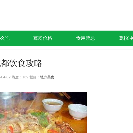
么吃
葛粉价格
食用禁忌
葛粉冲
成都饮食攻略
-04-02 热度：
169 栏目：
地方美食