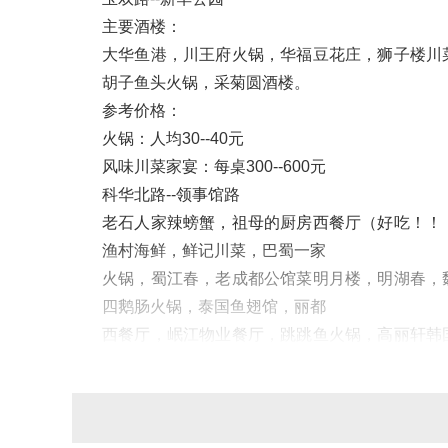
主要酒楼：
大华鱼港，川王府火锅，华福豆花庄，狮子楼川
胡子鱼头火锅，采菊圆酒楼。
参考价格：
火锅：人均30--40元
风味川菜家宴：每桌300--600元
科华北路--领事馆路
老石人家辣螃蟹，祖母的厨房西餐厅（好吃！！
渔村海鲜，鲜记川菜，巴蜀一家
火锅，蜀江春，老成都公馆菜明月楼，明湖春，
四鹅肠火锅，泰国鱼翅馆，丽都
内容来自ysgegen
西餐厅，岷江物业餐厅，跳跳鱼火锅，高丽轩韩
海上皇海鲜，七星岗火锅，天仁
海鲜。
特色菜品：
辣螃蟹系列，鱼鳞凉粉，草橙虫草鸭，大众海