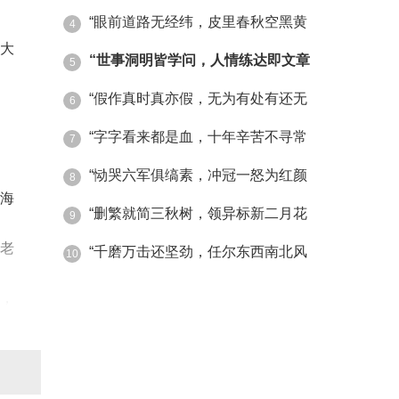
“眼前道路无经纬，皮里春秋空黑黄
4
大
“世事洞明皆学问，人情练达即文章
5
“假作真时真亦假，无为有处有还无
6
“字字看来都是血，十年辛苦不寻常
7
“恸哭六军俱缟素，冲冠一怒为红颜
8
海
“删繁就简三秋树，领异标新二月花
9
老
“千磨万击还坚劲，任尔东西南北风
10
，
鱼