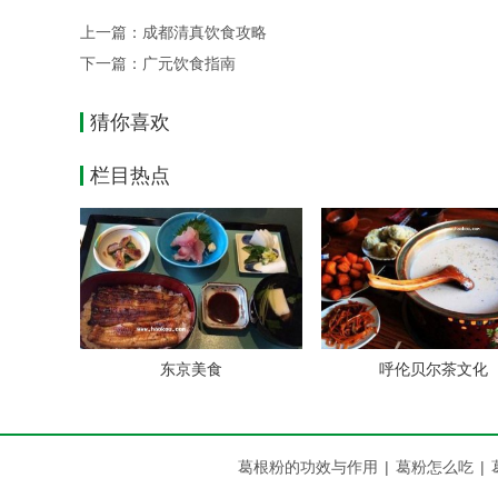
翅，西式自助餐，正宗上海菜，海派
上一篇：
成都清真饮食攻略
新概念川菜，阳澄湖大闸蟹，西式便餐，韩国烤
下一篇：
广元饮食指南
参考价格：
猜你喜欢
火锅：人均30--40元
大众川菜：人均40元
栏目热点
辣螃蟹：人均50元
新津河鲜：人均60元
上海菜：人均70元
海鲜：人均40-50元
西餐：人均80元
韩国菜：人均30-40元
东京美食
呼伦贝尔茶文化
机场路
主要酒楼：
流金岁月，五彩缤纷，小轩临水，川老表，金龙
参考价格：
葛根粉的功效与作用
|
葛粉怎么吃
|
海鲜席：480-880元