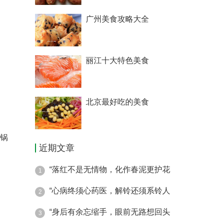
广州美食攻略大全
丽江十大特色美食
北京最好吃的美食
锅
近期文章
“落红不是无情物，化作春泥更护花
1
“心病终须心药医，解铃还须系铃人
2
“身后有余忘缩手，眼前无路想回头
3