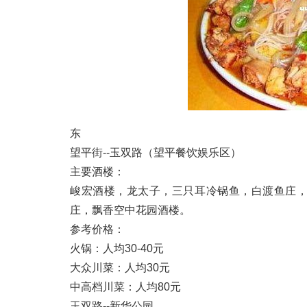
东
望平街--玉双路（望平餐饮娱乐区）
主要酒楼：
峻宏酒楼，龙太子，三只耳冷锅鱼，白渡鱼庄
庄，飘香空中花园酒楼。
参考价格：
火锅：人均30-40元
大众川菜：人均30元
中高档川菜：人均80元
玉双路--新华公园