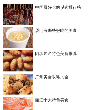
中国最好吃的腊肉排行榜
推荐理由：小菜味道非常纯正，烤肉也很地
道，
葛根粉的作用
，尽管价位有点高，但还是
厦门有哪些好吃的美食
很值得一去。
特色菜：椒盐牛舌
阿坝知名特色美食推荐
人均消费：65元
本文标签：
广州美食攻略大全
丽江十大特色美食