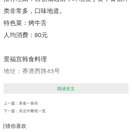
类非常多，口味地道。
特色菜：烤牛舌
人均消费：80元
景福宫韩食料理
地址：香港西路43号
推荐理由：老字号的韩国料理，场面大，布置
阅读全文
讲究，料理做的比较正宗，饭前送至少10种以
上一篇：
美食一条街
上的小菜。
下一篇：
东北中餐馆一览
特色菜：烤五花肉
猜你喜欢
人均消费：80元