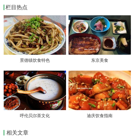
栏目热点
亨伯名家
地址：香港东路87号建飞花园
推荐理由：服务态度好，送的配菜多，非常正
景德镇饮食特色
东京美食
宗的韩国菜，是个约会的好地方。
特色菜：淹渍猪排、石锅饭
人均消费：100元
美益会馆基隆路店
呼伦贝尔茶文化
迪庆饮食指南
地址：基隆路7号(近高雄路)
相关文章