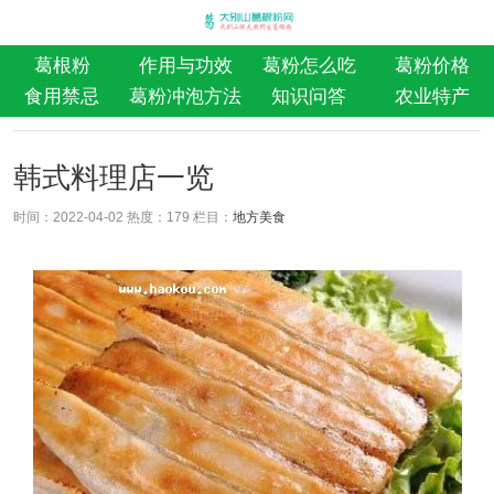
葛根粉
作用与功效
葛粉怎么吃
葛粉价格
食用禁忌
葛粉冲泡方法
知识问答
农业特产
韩式料理店一览
时间：2022-04-02 热度：
179 栏目：
地方美食