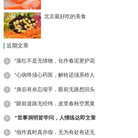
北京最好吃的美食
近期文章
“落红不是无情物，化作春泥更护花
1
“心病终须心药医，解铃还须系铃人
2
“身后有余忘缩手，眼前无路想回头
3
“眼前道路无经纬，皮里春秋空黑黄
4
“世事洞明皆学问，人情练达即文章
5
“假作真时真亦假，无为有处有还无
6