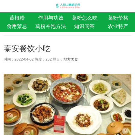
葛根粉
作用与功效
葛粉怎么吃
葛粉价格
食用禁忌
葛粉冲泡方法
知识问答
农业特产
泰安餐饮小吃
时间：2022-04-02 热度：
252 栏目：
地方美食