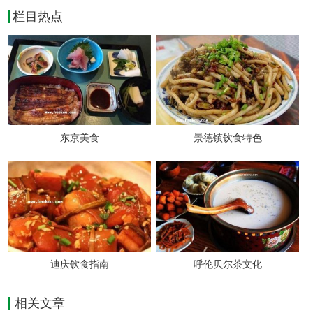
栏目热点
膳宴、泰山野菜宴、泰山赤鳞鱼等。
不同文化的聚拢，促成了泰安丰富多样的小
吃，主要有泰安煎饼、油炸糕（岱庙内）、赵
家薄脆（岱庙）、丁家油璇（通天街）、遥参
东京美食
景德镇饮食特色
亭前的甜沫、申家驴肉（西关）、老李家的糯
米棕子（北关）、柳家扁食铺的水饺（通天
街）、以及岱庙前东太尉街的香馄饨等。
葛
根粉、野生葛根粉
迪庆饮食指南
呼伦贝尔茶文化
相关文章
泰山香椿芽