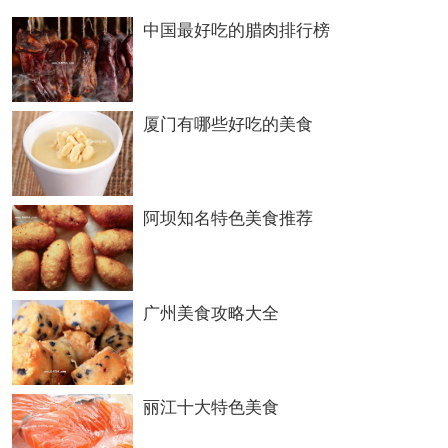
中国最好吃的腊肉排行榜
香椿是一种树木，其嫩叶芳香可食。清代人称
春天采摘、食用香椿的嫩叶为“吃春”，有迎接
厦门有哪些好吃的美食
新春之意。济南近郊仲宫一带盛产香椿。每年
春季，香椿萌芽抽叶时，也正是济南人“吃
阿坝知名特色美食推荐
春”之时。此时，农民们把嫩紫或淡绿色的椿
芽掰下来，拿到市场上叫卖；喜欢“吃春”的人
广州美食攻略大全
们争相购回家中，品尝春天的香甜。香椿有多
种吃法。而济南的“香椿芽拌豆腐”远外闻名。
人们将香椿芽或嫩叶洗净后用盐稍腌，揉过，
丽江十大特色美食
约腌一夜即可取用。用时将腌过的香椿芽切成