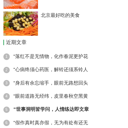
末，再将蒸透后切小丁的豆腐与香椿芽末放入
北京最好吃的美食
盘中，撒上精盐，滴上香油拌匀即可食用。再
一种做法是“炸香椿”－－－将嫩香椿洗净，沥
近期文章
净水分，加盐后揉搓均匀，再在调好的面糊中
沾匀，放入热油中炸黄，取出食之，又酥又
“落红不是无情物，化作春泥更护花
1
香。因整支香椿炸成后形似鱼，所以济南民间
“心病终须心药医，解铃还须系铃人
2
又叫“炸香椿鱼”。
“身后有余忘缩手，眼前无路想回头
3
“眼前道路无经纬，皮里春秋空黑黄
4
“世事洞明皆学问，人情练达即文章
5
香椿炒蛋
“假作真时真亦假，无为有处有还无
6