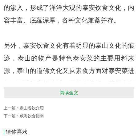
的渗入，形成了洋洋大观的泰安饮食文化，内
容丰富、底蕴深厚，各种文化兼蓄并存。
另外，泰安饮食文化有着明显的泰山文化的痕
迹，泰山的物产是特色泰安菜的主要用料来
源，泰山的道佛文化又从素食方面对泰安菜进
行了不同程度的外延，
葛根粉价格
，使得泰安
阅读全文
菜呈现出多样而质朴的特点。
上一篇：
泰山餐饮介绍
下一篇：
威海饮食指南
以泰山物产和泰山佛道素食文化为基本内涵的
猜你喜欢
泰安饮食文化主要表现在泰山豆腐宴、泰山药