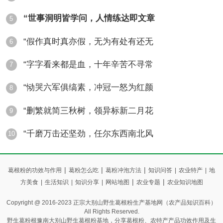
【用法】上、下午分服。王不留行的行血
“世事洞明皆学问，人情练达即文章
5
通经之力较大，血虚者、崩漏失血者慎用，孕
“假作真时真亦假，无为有处有还无
6
妇忌用。
2. 皂角刺酒
“字字看来都是血，十年辛苦不寻常
7
【原料】皂角刺1500克，米酒5000毫
“恸哭六军俱缟素，冲冠一怒为红颜
8
升。
“删繁就简三秋树，领异标新二月花
9
【制法】将皂角刺去筋皮炙黄，研碎，装
“千磨万击还坚劲，任尔东西南北风
10
入纱布袋扎好，放入米酒中，煮沸，取出药
袋，即可饮用。每次 500毫升，每日服3次，
|
|
|
葛根粉的功效与作用
葛粉怎么吃
葛粉冲泡方法
知识问答
|
农业特产
|
地
|
|
方美食
|
生活知识
|
知识分享
|
网站地图
农业专题
农业知识地图
空腹饮。
Copyright @ 2016-2023 正宗大别山野生葛根粉生产基地网（农产品知识百科）
All Rights Reserved.
野生葛粉根豫南大别山野生葛根粉基地，分享葛根粉、农特产产品功效作用及生