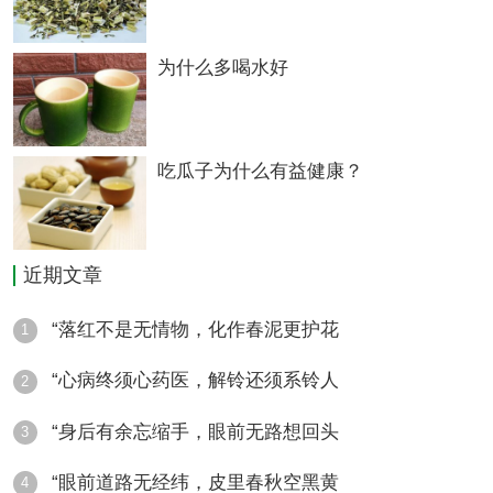
20克，王不留行20克，郁金15克，蜂蜜30
克。
为什么多喝水好
【制法】把皂角刺、青皮、陈皮、郁金分
别洗净，晒干或烘干，切碎备用。将王不留行
吃瓜子为什么有益健康？
洗净，晾干后敲碎或研碎，与切碎的皂角刺、
青皮、陈皮、郁金一同放入沙锅，加水浸泡片
刻，煎煮30分钟，用洁净纱布过滤，去渣，取
近期文章
滤汁放入容器，待其温热时兑入蜂蜜，拌和均
“落红不是无情物，化作春泥更护花
1
匀即成。
“心病终须心药医，解铃还须系铃人
2
【功效】疏肝解郁，行气活血。
“身后有余忘缩手，眼前无路想回头
3
【用途】适用于原发性肝癌。
“眼前道路无经纬，皮里春秋空黑黄
4