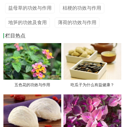
2.皂角刺用于麻风，癣疮、重舌。治麻
益母草的功效与作用
桔梗的功效与作用
风，单用皂荚刺烧灰为末，大黄煎汤调服，方
地笋的功效及食用
薄荷的功效与作用
如二圣散；治癣疮，用皂荚刺米醋浓煎，取液
栏目热点
外涂；治小儿重舌，用本品烧灰，加入朴硝、
冰片少许，掺于舌下。
3.皂角刺用于痔疮，肛边痒痛，可与樗
皮、枳壳、赤芍同用，方如皂荚刺丸。
4.皂角刺用于妇女产后缺乳或乳汁不下，
五色花的功效与作用
吃瓜子为什么有益健康？
常与穿山甲、王不留行、通草等同用。