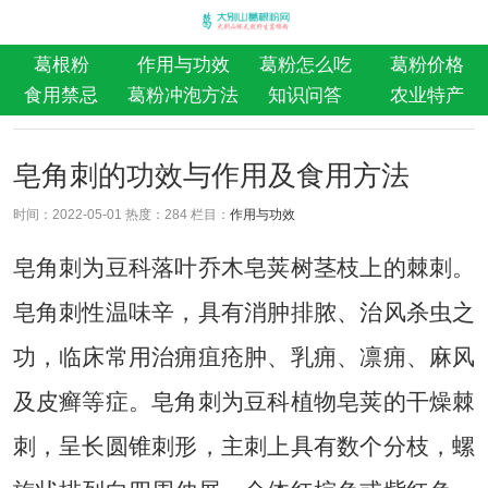
葛根粉
作用与功效
葛粉怎么吃
葛粉价格
食用禁忌
葛粉冲泡方法
知识问答
农业特产
皂角刺的功效与作用及食用方法
时间：2022-05-01 热度：
284 栏目：
作用与功效
皂角刺为豆科落叶乔木皂荚树茎枝上的棘刺。
皂角刺性温味辛，具有消肿排脓、治风杀虫之
功，临床常用治痈疽疮肿、乳痈、凛痈、麻风
及皮癣等症。皂角刺为豆科植物皂荚的干燥棘
刺，呈长圆锥刺形，主刺上具有数个分枝，螺