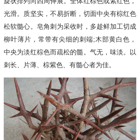
旋状排列向四周伸展。全体红棕色或紫红色，
光滑。质坚实，不易折断，切面中央有棕红色
松软髓心。皂角刺为采收时，多趁鲜加工切成
柳叶薄片，常带有尖细的刺端;木部黄白色，
中央为淡红棕色而疏松的髓。气无，味淡。以
刺长、片薄、棕紫色、有髓心者为佳。