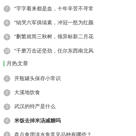
“字字看来都是血，十年辛苦不寻常
7
“恸哭六军俱缟素，冲冠一怒为红颜
8
“删繁就简三秋树，领异标新二月花
9
“千磨万击还坚劲，任尔东西南北风
10
月热文章
开瓶罐头保存小常识
1
大溪地饮食
2
武汉的特产是什么
3
米饭去掉米汤减糖吗
4
盘点食用淡水鱼常见品种有哪些？
5