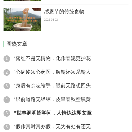
感恩节的传统食物
2022-04-02
周热文章
“落红不是无情物，化作春泥更护花
1
“心病终须心药医，解铃还须系铃人
2
“身后有余忘缩手，眼前无路想回头
3
“眼前道路无经纬，皮里春秋空黑黄
4
“世事洞明皆学问，人情练达即文章
5
“假作真时真亦假，无为有处有还无
6