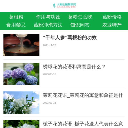
葛根粉
作用与功效
葛粉怎么吃
葛粉价格
食用禁忌
葛粉冲泡方法
知识问答
农业特产
“千年人参”葛根粉的功效
2021-11-25
绣球花的花语和寓意是什么？
2023-03-16
茉莉花花语_茉莉花的寓意和象征是什
2023-03-16
栀子花的花语_栀子花送人代表什么意