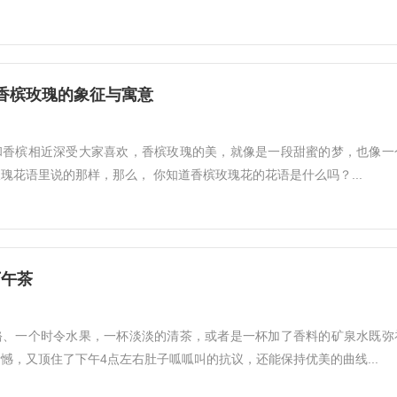
香槟玫瑰的象征与寓意
和香槟相近深受大家喜欢，香槟玫瑰的美，就像是一段甜蜜的梦，也像一
瑰花语里说的那样，那么， 你知道香槟玫瑰花的花语是什么吗？...
下午茶
酪、一个时令水果，一杯淡淡的清茶，或者是一杯加了香料的矿泉水既弥
憾，又顶住了下午4点左右肚子呱呱叫的抗议，还能保持优美的曲线...