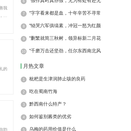
“假作真时真亦假，无为有处有还无
6
善我
“字字看来都是血，十年辛苦不寻常
7
，下
“恸哭六军俱缟素，冲冠一怒为红颜
8
“删繁就简三秋树，领异标新二月花
9
“千磨万击还坚劲，任尔东西南北风
10
月热文章
礼的
枇杷是生津润肺止咳的良药
1
吃在蜀南竹海
2
黔西南什么特产？
3
如何鉴别酱类的优劣
4
乌梅的药用价值是什么
你韵
5