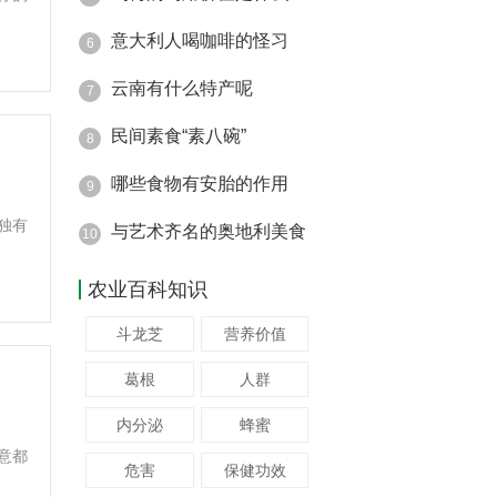
意大利人喝咖啡的怪习
6
云南有什么特产呢
7
民间素食“素八碗”
8
哪些食物有安胎的作用
9
独有
与艺术齐名的奥地利美食
10
农业百科知识
斗龙芝
营养价值
葛根
人群
内分泌
蜂蜜
意都
危害
保健功效