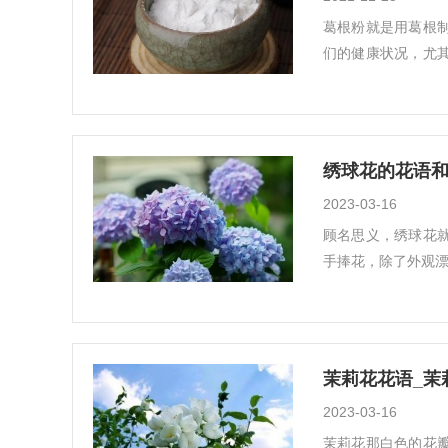
葛根粉就是用葛根
们的健康状况，尤
面...
绣球花的花语
2023-03-16
顾名思义，绣球花
手捧花，除了外观漂
茉莉花花语_茉
2023-03-16
茉莉花那白色的花