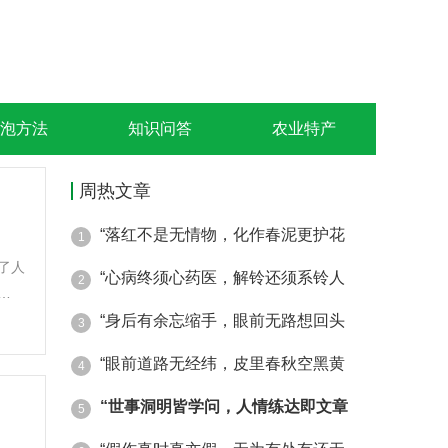
泡方法
知识问答
农业特产
周热文章
“落红不是无情物，化作春泥更护花
1
了人
“心病终须心药医，解铃还须系铃人
2
绍说
“身后有余忘缩手，眼前无路想回头
3
“眼前道路无经纬，皮里春秋空黑黄
4
“世事洞明皆学问，人情练达即文章
5