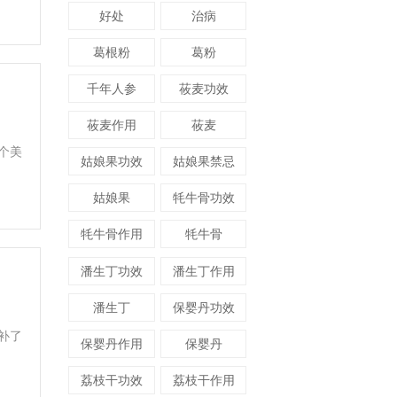
好处
治病
葛根粉
葛粉
千年人参
莜麦功效
莜麦作用
莜麦
个美
姑娘果功效
姑娘果禁忌
姑娘果
牦牛骨功效
牦牛骨作用
牦牛骨
潘生丁功效
潘生丁作用
潘生丁
保婴丹功效
补了
保婴丹作用
保婴丹
荔枝干功效
荔枝干作用