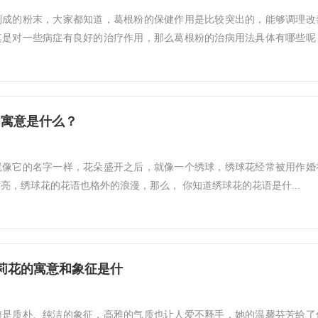
制成的粉末，大家都知道，葛根粉的保健作用是比较突出的，能够调理改
其是对一些病症有良好的治疗作用，那么葛根粉的治病用法具体有哪些呢
和寓意是什么？
就像它的名字一样，花朵盛开之后，就像一个绣球，绣球花经常被用作婚
亮，绣球花的花语也格外的浪漫，那么， 你知道绣球花的花语是什...
莉花的寓意和象征是什
瓣是质朴、纯洁的象征，高雅的气质也让人爱不释手，她的温馨芬芳给了