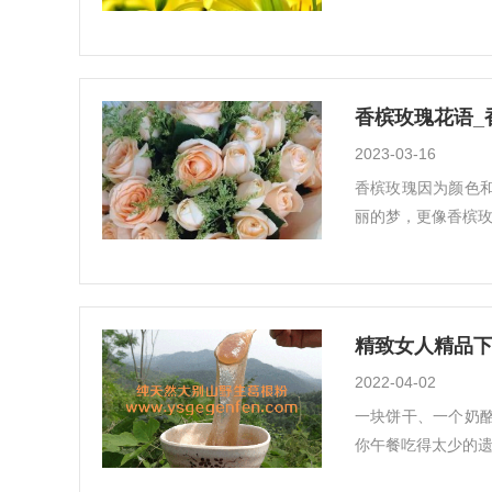
香槟玫瑰花语_
2023-03-16
香槟玫瑰因为颜色
丽的梦，更像香槟玫
精致女人精品
2022-04-02
一块饼干、一个奶
你午餐吃得太少的遗