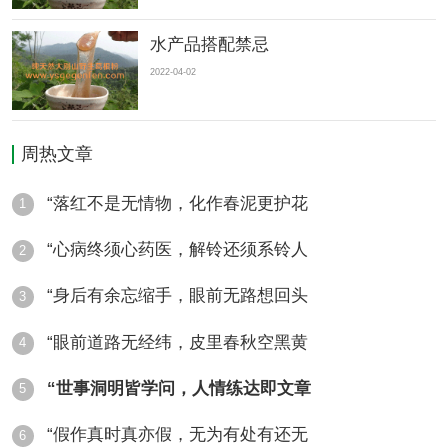
水产品搭配禁忌
2022-04-02
周热文章
“落红不是无情物，化作春泥更护花
1
“心病终须心药医，解铃还须系铃人
2
“身后有余忘缩手，眼前无路想回头
3
“眼前道路无经纬，皮里春秋空黑黄
4
“世事洞明皆学问，人情练达即文章
5
“假作真时真亦假，无为有处有还无
6