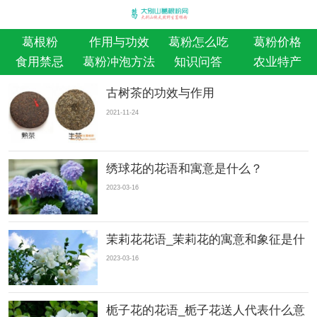
葛根粉
作用与功效
葛粉怎么吃
葛粉价格
食用禁忌
葛粉冲泡方法
知识问答
农业特产
古树茶的功效与作用
2021-11-24
绣球花的花语和寓意是什么？
2023-03-16
茉莉花花语_茉莉花的寓意和象征是什
2023-03-16
栀子花的花语_栀子花送人代表什么意