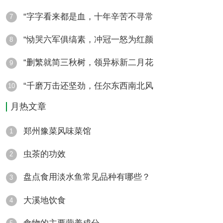
“字字看来都是血，十年辛苦不寻常
7
“恸哭六军俱缟素，冲冠一怒为红颜
8
“删繁就简三秋树，领异标新二月花
9
“千磨万击还坚劲，任尔东西南北风
10
月热文章
郑州豫菜风味菜馆
1
虫茶的功效
2
盘点食用淡水鱼常见品种有哪些？
3
大溪地饮食
4