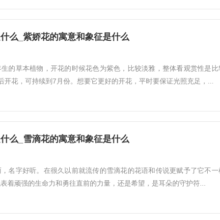
什么_紫娇花的寓意和象征是什么
年生的草本植物，开花的时候花色为紫色，比较淡雅，整体看观赏性是比
后开花，可持续到7月份。想要它更好的开花，平时要保证光照充足，...
什么_雪滴花的寓意和象征是什么
丽，名字好听。在很久以前就流传的雪滴花的花语和传说更赋予了它不一
表着顽强的生命力和勇往直前的力量，还是希望，是耳朵的守护符...