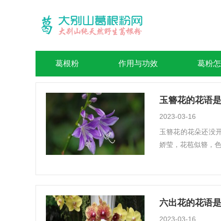
葛根粉
作用与功效
葛粉怎
玉簪花的花语是
2023-03-16
玉簪花的花朵还没
娇莹，花苞似簪，色
六出花的花语是
2023-03-16