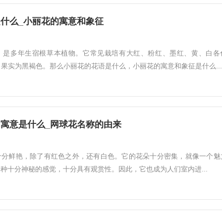
什么_小丽花的寓意和象征
，是多年生宿根草本植物。它常见栽培有大红、粉红、墨红、黄、白各
月，果实为黑褐色。那么小丽花的花语是什么，小丽花的寓意和象征是什么...
寓意是什么_网球花名称的由来
十分鲜艳，除了有红色之外，还有白色。它的花朵十分密集，就像一个魅
种十分神秘的感觉，十分具有观赏性。因此，它也成为人们室内进...