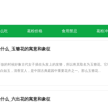
么吃
葛粉价格
食用禁忌
葛粉冲
什么_玉簪花的寓意和象征
开放的时候好像古代女子插在头发上的发簪，所以将其取名为玉簪花。它
白如玉，清香宜人，是中国古典庭园中重要花卉之一。那么玉簪花...
什么_六出花的寓意和象征