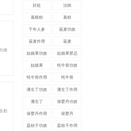
好处
治病
葛根粉
葛粉
千年人参
莜麦功效
莜麦作用
莜麦
力很
姑娘果功效
姑娘果禁忌
姑娘果
牦牛骨功效
牦牛骨作用
牦牛骨
潘生丁功效
潘生丁作用
潘生丁
保婴丹功效
在初
保婴丹作用
保婴丹
荔枝干功效
荔枝干作用