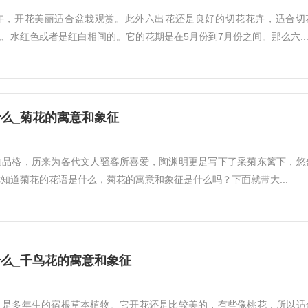
卉，开花美丽适合盆栽观赏。此外六出花还是良好的切花花卉，适合切
、水红色或者是红白相间的。它的花期是在5月份到7月份之间。那么六..
么_菊花的寓意和象征
的品格，历来为各代文人骚客所喜爱，陶渊明更是写下了采菊东篱下，悠
知道菊花的花语是什么，菊花的寓意和象征是什么吗？下面就带大...
么_千鸟花的寓意和象征
，是多年生的宿根草本植物。它开花还是比较美的，有些像桃花，所以适