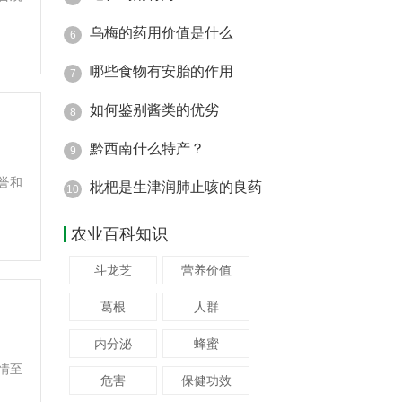
乌梅的药用价值是什么
6
哪些食物有安胎的作用
7
如何鉴别酱类的优劣
8
黔西南什么特产？
9
誉和
枇杷是生津润肺止咳的良药
10
农业百科知识
斗龙芝
营养价值
葛根
人群
内分泌
蜂蜜
情至
危害
保健功效