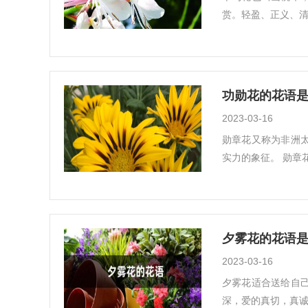
赏。轻盈、正义、清
功勋花的花语是
2023-03-16
勋章花又称为非洲
实力的象征。 勋章
夕雾花的花语是
2023-03-16
夕雾花适合送给自
深，爱的真切，真诚