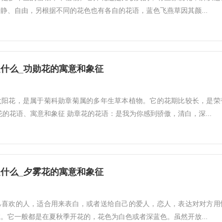
静、自由，另根据不同的花色也有各自的花语，蓝色飞燕草因其颜...
什么_功勋花的寓意和象征
太阳花，是属于菊科勋章菊属的多年生草本植物。它的花期比较长，是荣
花的花语、寓意和象征 勋章花的花语：是我为你感到骄傲，清白，深...
什么_夕雾花的寓意和象征
己喜欢的人，适合用来表白，或者送给自己的爱人，恋人，表达对对方用
。它一般都是在夏秋季开花的，花色为白色或者深蓝色。虽然开放...