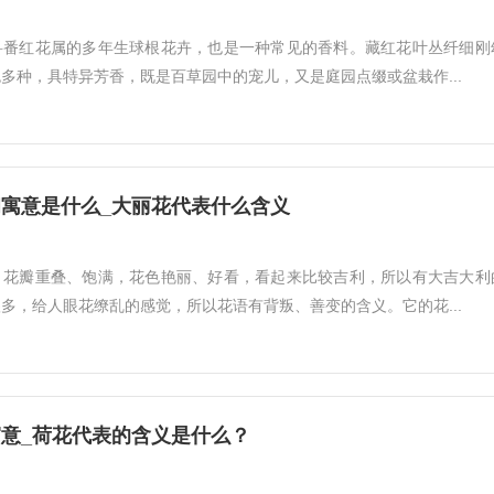
科番红花属的多年生球根花卉，也是一种常见的香料。藏红花叶丛纤细刚
多种，具特异芳香，既是百草园中的宠儿，又是庭园点缀或盆栽作...
寓意是什么_大丽花代表什么含义
，花瓣重叠、饱满，花色艳丽、好看，看起来比较吉利，所以有大吉大利
多，给人眼花缭乱的感觉，所以花语有背叛、善变的含义。它的花...
意_荷花代表的含义是什么？