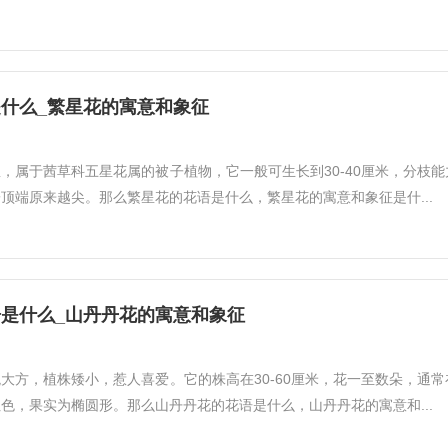
什么_繁星花的寓意和象征
，属于茜草科五星花属的被子植物，它一般可生长到30-40厘米，分枝能
顶端原来越尖。那么繁星花的花语是什么，繁星花的寓意和象征是什...
是什么_山丹丹花的寓意和象征
大方，植株矮小，惹人喜爱。它的株高在30-60厘米，花一至数朵，通常
色，果实为椭圆形。那么山丹丹花的花语是什么，山丹丹花的寓意和...