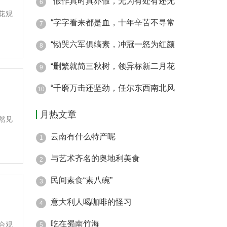
“假作真时真亦假，无为有处有还无
6
花观
“字字看来都是血，十年辛苦不寻常
7
.
“恸哭六军俱缟素，冲冠一怒为红颜
8
“删繁就简三秋树，领异标新二月花
9
“千磨万击还坚劲，任尔东西南北风
10
月热文章
然见
云南有什么特产呢
1
与艺术齐名的奥地利美食
2
民间素食“素八碗”
3
意大利人喝咖啡的怪习
4
吃在蜀南竹海
合观
5