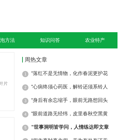
泡方法
知识问答
农业特产
周热文章
“落红不是无情物，化作春泥更护花
1
叶片
“心病终须心药医，解铃还须系铃人
2
“身后有余忘缩手，眼前无路想回头
3
“眼前道路无经纬，皮里春秋空黑黄
4
“世事洞明皆学问，人情练达即文章
5