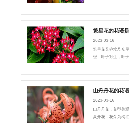
繁星花的花语是
2023-03-16
繁星花又称埃及众星
强，叶子对生，叶子
山丹丹花的花语
2023-03-16
山丹丹花，花型美观
夏开花，花朵为橘红